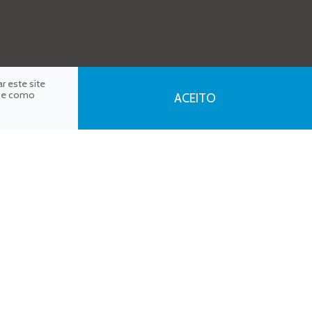
r este site
s e como
ACEITO