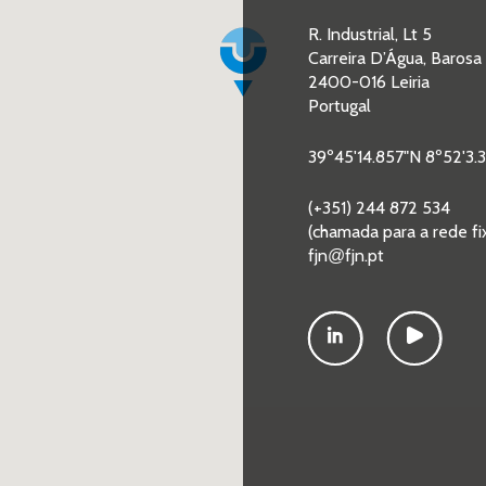
R. Industrial, Lt 5
Carreira D’Água, Barosa
2400-016 Leiria
Portugal
39º45'14.857"N 8º52'3.
(+351) 244 872 534
(chamada para a rede fi
fjn
fjn.pt
@