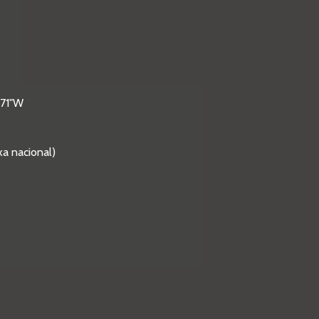
371"W
xa nacional)